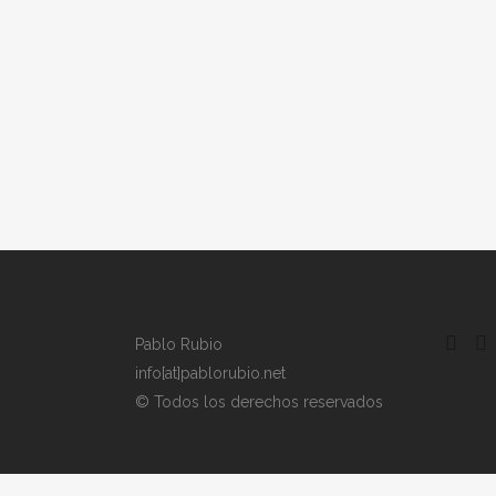
Pablo Rubio
info[at]pablorubio.net
© Todos los derechos reservados